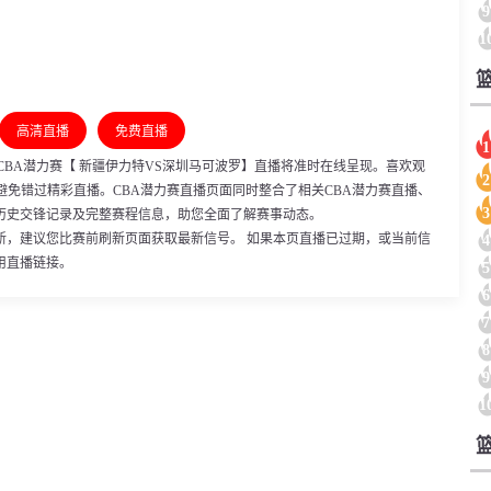
9
1
高清直播
免费直播
1
2:00，CBA潜力赛【 新疆伊力特VS深圳马可波罗】直播将准时在线呈现。喜欢观
2
避免错过精彩直播。CBA潜力赛直播页面同时整合了相关CBA潜力赛直播、
3
历史交锋记录及完整赛程信息，助您全面了解赛事动态。
新，建议您比赛前刷新页面获取最新信号。 如果本页直播已过期，或当前信
4
用直播链接。
5
6
7
8
9
1