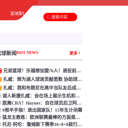
篮球集锦
足球新闻
篮球新闻
篮球新闻
HOT NEWS
更多
兄弟篮球！乐福想加盟76人！退役前再次联手詹姆斯
扎威：想为湖人球迷贡献悉数 协助球队升起第18面冠军旗号
扎威：我和布朗尼在高中当队友后成为朋友 很振奋能再次并肩作战
湖人新援扎威：会在场上展示生机和尽力 防卫对方最好的球员
脱离CBA！Haynes：自在球员后卫阿隆德斯·威廉姆斯签约奇才
9根半手指！退出国家队！15年生计闭幕
猛龙主教练：欧洲联赛最棒的方面是球迷 在运营层面还有提高空间
托尼·阿伦：詹姆斯下赛季16+8+8就行 但马克西可能要放权了