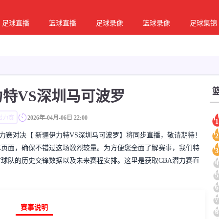
足球直播
篮球直播
足球录像
篮球录像
足球集锦
特VS深圳马可波罗
潜力赛
2026年-04月-06日 22:00
1
彩的CBA潜力赛对决【 新疆伊力特VS深圳马可波罗】将同步直播，敬请期待！
2
本页面，确保不错过这场激烈较量。为方便您全面了解赛事，我们特
3
方球队的历史交锋数据以及未来赛程安排。这里是获取CBA潜力赛直
4
5
6
7
赛事说明
8