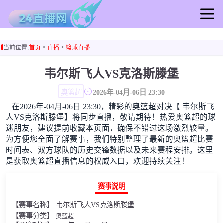
首页
>
>
当前位置:
首页
直播
篮球直播
足球直播
篮球直播
韦尔斯飞人VS克洛斯滕堡
足球录像
奥篮超
2026年-04月-06日 23:30
篮球录像
在2026年-04月-06日 23:30，精彩的奥篮超对决【 韦尔斯飞
足球集锦
人VS克洛斯滕堡】将同步直播，敬请期待！热爱奥篮超的球
篮球集锦
迷朋友，建议提前收藏本页面，确保不错过这场激烈较量。
为方便您全面了解赛事，我们特别整理了最新的奥篮超比赛
足球新闻
时间表、双方球队的历史交锋数据以及未来赛程安排。这里
篮球新闻
是获取奥篮超直播信息的权威入口，欢迎持续关注！
赛事说明
【赛事名称】 韦尔斯飞人VS克洛斯滕堡
【赛事分类】
奥篮超