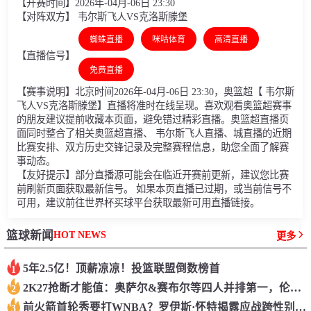
【开赛时间】2026年-04月-06日 23:30
【对阵双方】 韦尔斯飞人VS克洛斯滕堡
蜘蛛直播
咪咕体育
高清直播
【直播信号】
免费直播
【赛事说明】北京时间2026年-04月-06日 23:30，奥篮超【 韦尔斯
飞人VS克洛斯滕堡】直播将准时在线呈现。喜欢观看奥篮超赛事
的朋友建议提前收藏本页面，避免错过精彩直播。奥篮超直播页
面同时整合了相关奥篮超直播、 韦尔斯飞人直播、城直播的近期
比赛安排、双方历史交锋记录及完整赛程信息，助您全面了解赛
事动态。
【友好提示】部分直播源可能会在临近开赛前更新，建议您比赛
前刷新页面获取最新信号。 如果本页直播已过期，或当前信号不
可用，建议前往世界杯买球平台获取最新可用直播链接。
HOT NEWS
篮球新闻
更多
5年2.5亿！顶薪凉凉！投篮联盟倒数榜首
1
2K27抢断才能值：奥萨尔&赛布尔等四人并排第一，伦纳德第八
2
前火箭首轮秀要打WNBA？罗伊斯·怀特揭露应战跨性别参赛规矩！
3