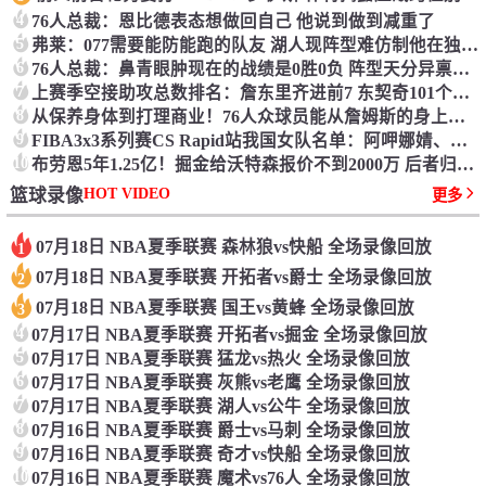
4
76人总裁：恩比德表态想做回自己 他说到做到减重了
5
弗莱：077需要能防能跑的队友 湖人现阵型难仿制他在独行侠的成功
6
76人总裁：鼻青眼肿现在的战绩是0胜0负 阵型天分异禀需求时刻来磨合
7
上赛季空接助攻总数排名：詹东里齐进前7 东契奇101个断档最高
8
从保养身体到打理商业！76人众球员能从詹姆斯的身上学到什么？
9
FIBA3x3系列赛CS Rapid站我国女队名单：阿呷娜婧、杨衡瑜在列
10
布劳恩5年1.25亿！掘金给沃特森报价不到2000万 后者归队已成定局
HOT VIDEO
篮球录像
更多
07月18日 NBA夏季联赛 森林狼vs快船 全场录像回放
1
07月18日 NBA夏季联赛 开拓者vs爵士 全场录像回放
2
07月18日 NBA夏季联赛 国王vs黄蜂 全场录像回放
3
4
07月17日 NBA夏季联赛 开拓者vs掘金 全场录像回放
5
07月17日 NBA夏季联赛 猛龙vs热火 全场录像回放
6
07月17日 NBA夏季联赛 灰熊vs老鹰 全场录像回放
7
07月17日 NBA夏季联赛 湖人vs公牛 全场录像回放
8
07月16日 NBA夏季联赛 爵士vs马刺 全场录像回放
9
07月16日 NBA夏季联赛 奇才vs快船 全场录像回放
10
07月16日 NBA夏季联赛 魔术vs76人 全场录像回放