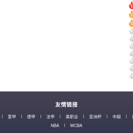
1
2
3
4
5
6
7
8
9
1
友情链接
意甲
德甲
法甲
美职业
亚洲杯
中超
NBA
WCBA