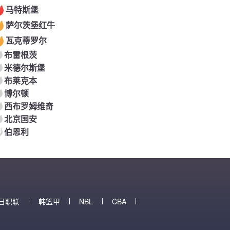
马特斯堡
萨尔茨堡红牛
瓦克蒂罗尔
布雷根茨
米德尔斯堡
布莱克本
博尔顿
西布罗姆维奇
北京国安
0
伯恩利
日职联
韩篮甲
NBL
CBA