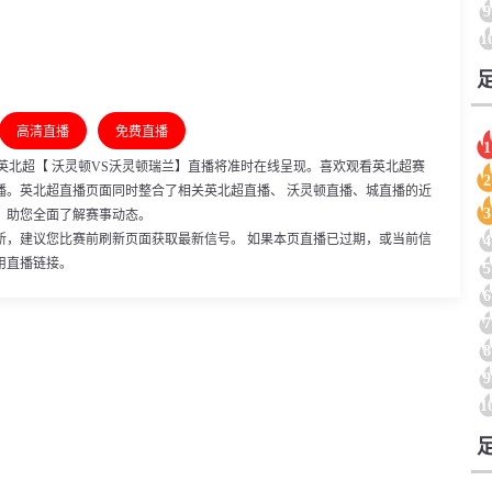
9
1
高清直播
免费直播
1
2:00，英北超【 沃灵顿VS沃灵顿瑞兰】直播将准时在线呈现。喜欢观看英北超赛
2
播。英北超直播页面同时整合了相关英北超直播、 沃灵顿直播、城直播的近
3
，助您全面了解赛事动态。
新，建议您比赛前刷新页面获取最新信号。 如果本页直播已过期，或当前信
4
用直播链接。
5
6
7
8
9
1