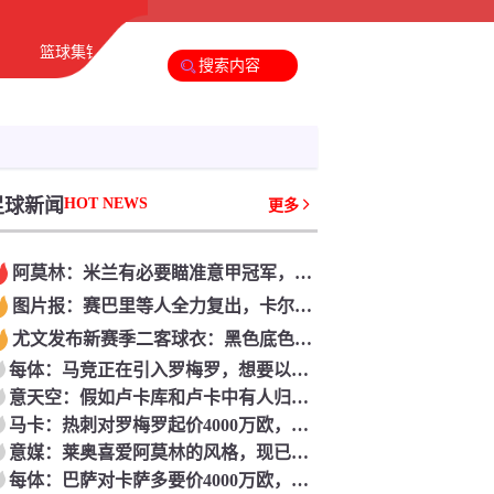
篮球集锦
足球新闻
篮球新闻
足球新闻
HOT NEWS
更多
阿莫林：米兰有必要瞄准意甲冠军，很多人想坐我方位
图片报：赛巴里等人全力复出，卡尔和格纳布里参与德超杯存疑
尤文发布新赛季二客球衣：黑色底色调配同色系火焰图画
每体：马竞正在引入罗梅罗，想要以此来留住阿尔瓦雷斯
意天空：假如卢卡库和卢卡中有人归队，那不勒斯将推动热苏斯
马卡：热刺对罗梅罗起价4000万欧，马竞此前报3000万欧元被拒
意媒：莱奥喜爱阿莫林的风格，现已告知米兰自己不想再归队
每体：巴萨对卡萨多要价4000万欧，信任沙特沙龙有才能满意