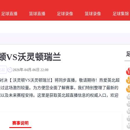
足球直播
篮球直播
足球录像
篮球录像
足球集锦
顿VS沃灵顿瑞兰
北超
2026年-04月-06日 22:00
1
彩的英北超对决【 沃灵顿VS沃灵顿瑞兰】将同步直播，敬请期待！热爱英北超
2
错过这场激烈较量。为方便您全面了解赛事，我们特别整理了最新的
3
据以及未来赛程安排。这里是获取英北超直播信息的权威入口，欢迎
4
5
6
7
赛事说明
8