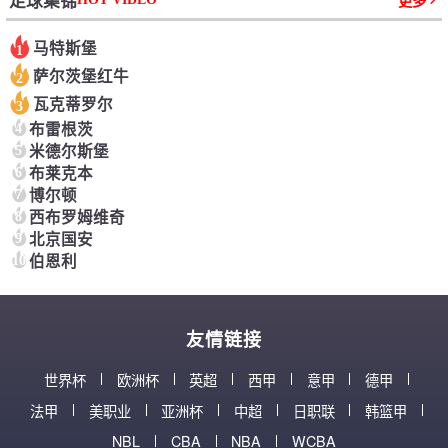
足球集锦
更多
马特斯堡
1
萨尔茨堡红牛
2
瓦克蒂罗尔
3
4
布雷根茨
5
米德尔斯堡
6
布莱克本
7
博尔顿
8
西布罗姆维奇
9
北京国安
10
伯恩利
友情链接
世界杯
欧洲杯
英超
西甲
意甲
德甲
法甲
美职业
亚洲杯
中超
日职联
韩篮甲
NBL
CBA
NBA
WCBA