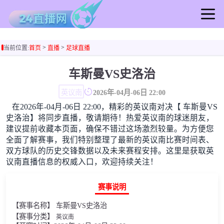
首页
>
>
当前位置:
首页
直播
足球直播
足球直播
篮球直播
车斯曼VS史洛治
足球录像
英议南
2026年-04月-06日 22:00
篮球录像
在2026年-04月-06日 22:00，精彩的英议南对决【 车斯曼VS
足球集锦
史洛治】将同步直播，敬请期待！热爱英议南的球迷朋友，
篮球集锦
建议提前收藏本页面，确保不错过这场激烈较量。为方便您
全面了解赛事，我们特别整理了最新的英议南比赛时间表、
足球新闻
双方球队的历史交锋数据以及未来赛程安排。这里是获取英
篮球新闻
议南直播信息的权威入口，欢迎持续关注！
赛事说明
【赛事名称】 车斯曼VS史洛治
【赛事分类】
英议南