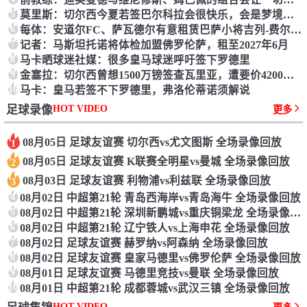
5
莫里斯：切尔西今夏若签巴尔科拉会很快乐，会是梦境引援
6
每体：安道尔FC、萨瓦德尔有意租赁巴萨小将吉列-费尔南德斯
7
记者：马斯坦托诺将体检加盟佛罗伦萨，租至2027年6月
8
马卡晒球迷社媒：很多皇马球迷呼吁签下罗德里
9
金塞拉：切尔西曾想1500万镑签查瓦里亚，遭要价4200万镑
10
马卡：皇马若签不下罗德里，弗洛伦蒂诺须解说
HOT VIDEO
足球录像
更多
08月05日 足球友谊赛 切尔西vs尤文图斯 全场录像回放
1
08月05日 足球友谊赛 K联赛全明星vs曼城 全场录像回放
2
08月03日 足球友谊赛 利物浦vs利兹联 全场录像回放
3
4
08月02日 中超第21轮 青岛西海岸vs青岛海牛 全场录像回放
5
08月02日 中超第21轮 深圳新鹏城vs重庆铜梁龙 全场录像回放
6
08月02日 中超第21轮 辽宁铁人vs上海申花 全场录像回放
7
08月02日 足球友谊赛 赫罗纳vs阿森纳 全场录像回放
8
08月02日 足球友谊赛 皇家马德里vs佛罗伦萨 全场录像回放
9
08月01日 足球友谊赛 马德里竞技vs曼联 全场录像回放
10
08月01日 中超第21轮 成都蓉城vs武汉三镇 全场录像回放
HOT VIDEO