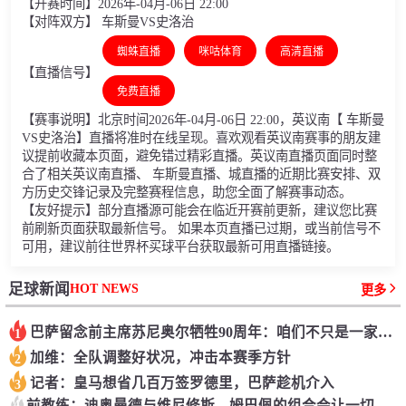
【开赛时间】2026年-04月-06日 22:00
【对阵双方】 车斯曼VS史洛治
蜘蛛直播
咪咕体育
高清直播
【直播信号】
免费直播
【赛事说明】北京时间2026年-04月-06日 22:00，英议南【 车斯曼
VS史洛治】直播将准时在线呈现。喜欢观看英议南赛事的朋友建
议提前收藏本页面，避免错过精彩直播。英议南直播页面同时整
合了相关英议南直播、 车斯曼直播、城直播的近期比赛安排、双
方历史交锋记录及完整赛程信息，助您全面了解赛事动态。
【友好提示】部分直播源可能会在临近开赛前更新，建议您比赛
前刷新页面获取最新信号。 如果本页直播已过期，或当前信号不
可用，建议前往世界杯买球平台获取最新可用直播链接。
HOT NEWS
足球新闻
更多
巴萨留念前主席苏尼奥尔牺牲90周年：咱们不只是一家沙龙
1
加维：全队调整好状况，冲击本赛季方针
2
记者：皇马想省几百万签罗德里，巴萨趁机介入
3
4
前教练：迪奥曼德与维尼修斯、姆巴佩的组合会让一切后卫胆寒