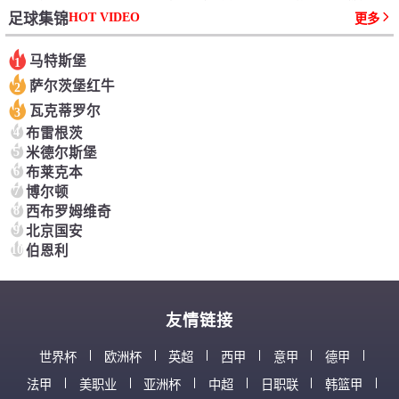
HOT VIDEO
足球集锦
更多
马特斯堡
1
萨尔茨堡红牛
2
瓦克蒂罗尔
3
4
布雷根茨
5
米德尔斯堡
6
布莱克本
7
博尔顿
8
西布罗姆维奇
9
北京国安
10
伯恩利
友情链接
世界杯
欧洲杯
英超
西甲
意甲
德甲
法甲
美职业
亚洲杯
中超
日职联
韩篮甲