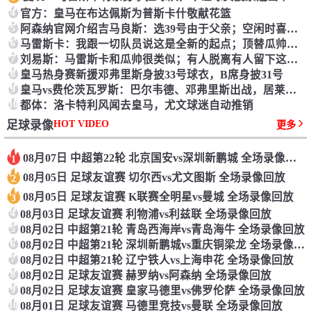
4
官方：皇马在布达佩斯为普斯卡什敬献花篮
5
阿森纳官网介绍吉马良斯：选39号由于父亲；空闲时喜欢垂钓
6
马雷斯卡：我跟一切队员说这是全新的起点；顶替瓜帅没有压力
7
刘易斯：马雷斯卡和瓜帅很类似；有人脱离有人留下这便是足球
8
皇马热身赛新援邓弗里斯身披33号球衣，B席身披31号
9
皇马vs费伦茨瓦罗斯：巴尔韦德、邓弗里斯出战，居莱尔首发
10
都体：洛卡特利风闻去皇马，尤文球迷自动推销
HOT VIDEO
足球录像
更多
08月07日 中超第22轮 北京国安vs深圳新鹏城 全场录像回放
1
08月05日 足球友谊赛 切尔西vs尤文图斯 全场录像回放
2
08月05日 足球友谊赛 K联赛全明星vs曼城 全场录像回放
3
4
08月03日 足球友谊赛 利物浦vs利兹联 全场录像回放
5
08月02日 中超第21轮 青岛西海岸vs青岛海牛 全场录像回放
6
08月02日 中超第21轮 深圳新鹏城vs重庆铜梁龙 全场录像回放
7
08月02日 中超第21轮 辽宁铁人vs上海申花 全场录像回放
8
08月02日 足球友谊赛 赫罗纳vs阿森纳 全场录像回放
9
08月02日 足球友谊赛 皇家马德里vs佛罗伦萨 全场录像回放
10
08月01日 足球友谊赛 马德里竞技vs曼联 全场录像回放