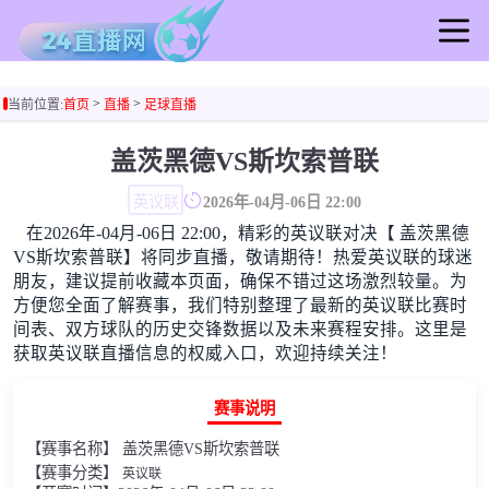
首页
>
>
当前位置:
首页
直播
足球直播
足球直播
篮球直播
盖茨黑德VS斯坎索普联
足球录像
英议联
2026年-04月-06日 22:00
篮球录像
在2026年-04月-06日 22:00，精彩的英议联对决【 盖茨黑德
足球集锦
VS斯坎索普联】将同步直播，敬请期待！热爱英议联的球迷
篮球集锦
朋友，建议提前收藏本页面，确保不错过这场激烈较量。为
方便您全面了解赛事，我们特别整理了最新的英议联比赛时
足球新闻
间表、双方球队的历史交锋数据以及未来赛程安排。这里是
篮球新闻
获取英议联直播信息的权威入口，欢迎持续关注！
赛事说明
【赛事名称】 盖茨黑德VS斯坎索普联
【赛事分类】
英议联