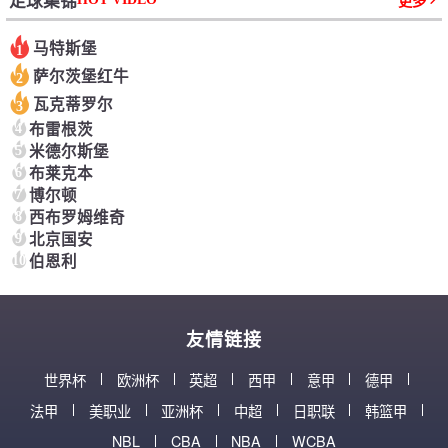
足球集锦
更多
马特斯堡
1
萨尔茨堡红牛
2
瓦克蒂罗尔
3
4
布雷根茨
5
米德尔斯堡
6
布莱克本
7
博尔顿
8
西布罗姆维奇
9
北京国安
10
伯恩利
友情链接
世界杯
欧洲杯
英超
西甲
意甲
德甲
法甲
美职业
亚洲杯
中超
日职联
韩篮甲
NBL
CBA
NBA
WCBA