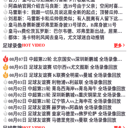
5
阿森纳官网介绍吉马良斯：选39号由于父亲；空闲时喜欢垂钓
6
马雷斯卡：我跟一切队员说这是全新的起点；顶替瓜帅没有压力
7
刘易斯：马雷斯卡和瓜帅很类似；有人脱离有人留下这便是足球
8
皇马热身赛新援邓弗里斯身披33号球衣，B席身披31号
9
皇马vs费伦茨瓦罗斯：巴尔韦德、邓弗里斯出战，居莱尔首发
10
都体：洛卡特利风闻去皇马，尤文球迷自动推销
HOT VIDEO
足球录像
更多
08月07日 中超第22轮 北京国安vs深圳新鹏城 全场录像回放
1
08月05日 足球友谊赛 切尔西vs尤文图斯 全场录像回放
2
08月05日 足球友谊赛 K联赛全明星vs曼城 全场录像回放
3
4
08月03日 足球友谊赛 利物浦vs利兹联 全场录像回放
5
08月02日 中超第21轮 青岛西海岸vs青岛海牛 全场录像回放
6
08月02日 中超第21轮 深圳新鹏城vs重庆铜梁龙 全场录像回放
7
08月02日 中超第21轮 辽宁铁人vs上海申花 全场录像回放
8
08月02日 足球友谊赛 赫罗纳vs阿森纳 全场录像回放
9
08月02日 足球友谊赛 皇家马德里vs佛罗伦萨 全场录像回放
10
08月01日 足球友谊赛 马德里竞技vs曼联 全场录像回放
HOT VIDEO