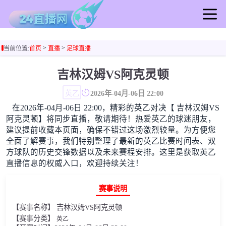
首页
>
>
当前位置:
首页
直播
足球直播
足球直播
篮球直播
吉林汉姆VS阿克灵顿
足球录像
英乙
2026年-04月-06日 22:00
篮球录像
在2026年-04月-06日 22:00，精彩的英乙对决【 吉林汉姆VS
足球集锦
阿克灵顿】将同步直播，敬请期待！热爱英乙的球迷朋友，
篮球集锦
建议提前收藏本页面，确保不错过这场激烈较量。为方便您
全面了解赛事，我们特别整理了最新的英乙比赛时间表、双
足球新闻
方球队的历史交锋数据以及未来赛程安排。这里是获取英乙
篮球新闻
直播信息的权威入口，欢迎持续关注！
赛事说明
【赛事名称】 吉林汉姆VS阿克灵顿
【赛事分类】
英乙