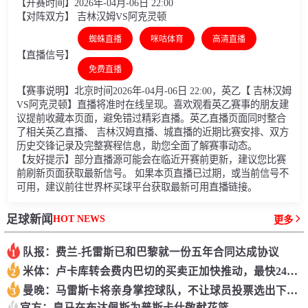
【开赛时间】2026年-04月-06日 22:00
【对阵双方】 吉林汉姆VS阿克灵顿
蜘蛛直播
咪咕体育
高清直播
【直播信号】
免费直播
【赛事说明】北京时间2026年-04月-06日 22:00，英乙【 吉林汉姆
VS阿克灵顿】直播将准时在线呈现。喜欢观看英乙赛事的朋友建
议提前收藏本页面，避免错过精彩直播。英乙直播页面同时整合
了相关英乙直播、 吉林汉姆直播、城直播的近期比赛安排、双方
历史交锋记录及完整赛程信息，助您全面了解赛事动态。
【友好提示】部分直播源可能会在临近开赛前更新，建议您比赛
前刷新页面获取最新信号。 如果本页直播已过期，或当前信号不
可用，建议前往世界杯买球平台获取最新可用直播链接。
HOT NEWS
足球新闻
更多
队报：费兰-托雷斯已和巴黎就一份五年合同达成协议
1
米体：卢卡库转会费内巴切的买卖正加快推动，最快24小时敲定
2
曼晚：马雷斯卡将亲身掌控球队，不让球员投票选出下一任队长
3
4
官方：皇马在布达佩斯为普斯卡什敬献花篮