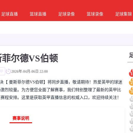
足球直播
篮球直播
足球录像
篮球录像
足球集锦
斯菲尔德VS伯顿
甲
2026年-04月-06日 22:00
1
彩的英甲对决【 曼斯菲尔德VS伯顿】将同步直播，敬请期待！热爱英甲的球迷
2
场激烈较量。为方便您全面了解赛事，我们特别整理了最新的英甲比
3
来赛程安排。这里是获取英甲直播信息的权威入口，欢迎持续关注！
4
5
6
赛事说明
7
8