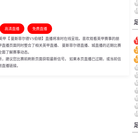
9
1
高清直播
免费直播
2:00，英甲【 曼斯菲尔德VS伯顿】直播将准时在线呈现。喜欢观看英甲赛事的朋
1
甲直播页面同时整合了相关英甲直播、 曼斯菲尔德直播、城直播的近期比赛
2
全面了解赛事动态。
新，建议您比赛前刷新页面获取最新信号。 如果本页直播已过期，或当前信
3
用直播链接。
4
5
6
7
8
9
1