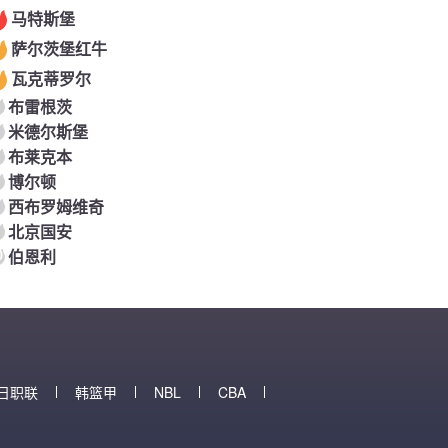
马特斯堡
萨尔茨堡红牛
瓦克蒂罗尔
布雷根茨
米德尔斯堡
布莱克本
博尔顿
西布罗姆维奇
北京国安
0
伯恩利
日职联
韩篮甲
NBL
CBA