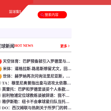
篮球集锦
足球新闻
篮球新闻
足球新闻
HOT NEWS
更多
天空体育：巴萨预备就引入罗德里与曼城打开触摸
米体：道格拉斯-路易斯想留尤文，回绝埃弗顿约请
世体：赫罗纳再次问询法里尼亚斯，弗里克现在决议球员留队
TA：穆里尼奥曾指出皇马进攻太依靠左路，因而想引入迪奥曼德
莫雷托：巴萨和罗德里谈妥个人条款，接下来将正式联络曼城
前利物浦定位球教练谈被辞退：我不懊悔；没和斯洛特闹翻
雅伊斯勒：纽卡不会拿球星归队当托言；我要先评价阵型
DO：西汉姆联与热刺关于所罗门的转会商洽因财政原因阻滞