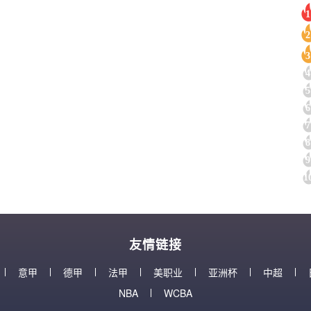
1
2
3
4
5
6
7
8
9
1
友情链接
意甲
德甲
法甲
美职业
亚洲杯
中超
NBA
WCBA