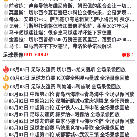
4
前教练：迪奥曼德与维尼修斯、姆巴佩的组合会让一切后卫胆寒
5
莫里斯：切尔西今夏若签巴尔科拉会很快乐，会是梦境引援
6
每体：安道尔FC、萨瓦德尔有意租赁巴萨小将吉列-费尔南德斯
7
记者：马斯坦托诺将体检加盟佛罗伦萨，租至2027年6月
8
马卡晒球迷社媒：很多皇马球迷呼吁签下罗德里
9
金塞拉：切尔西曾想1500万镑签查瓦里亚，遭要价4200万镑
10
马卡：皇马若签不下罗德里，弗洛伦蒂诺须解说
HOT VIDEO
足球录像
更多
08月05日 足球友谊赛 切尔西vs尤文图斯 全场录像回放
1
08月05日 足球友谊赛 K联赛全明星vs曼城 全场录像回放
2
08月03日 足球友谊赛 利物浦vs利兹联 全场录像回放
3
4
08月02日 中超第21轮 青岛西海岸vs青岛海牛 全场录像回放
5
08月02日 中超第21轮 深圳新鹏城vs重庆铜梁龙 全场录像回放
6
08月02日 中超第21轮 辽宁铁人vs上海申花 全场录像回放
7
08月02日 足球友谊赛 赫罗纳vs阿森纳 全场录像回放
8
08月02日 足球友谊赛 皇家马德里vs佛罗伦萨 全场录像回放
9
08月01日 足球友谊赛 马德里竞技vs曼联 全场录像回放
10
08月01日 中超第21轮 成都蓉城vs武汉三镇 全场录像回放