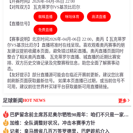
【开赛时间】2026年-04月-06日 22:00
【对阵双方】 瓦克蒂罗尔VS基茨比厄尔
蜘蛛直播
咪咕体育
高清直播
【直播信号】
免费直播
【赛事说明】北京时间2026年-04月-06日 22:00，奥丙【 瓦克蒂罗
尔VS基茨比厄尔】直播将准时在线呈现。喜欢观看奥丙赛事的朋
友建议提前收藏本页面，避免错过精彩直播。奥丙直播页面同时
整合了相关奥丙直播、 瓦克蒂罗尔直播、城直播的近期比赛安
排、双方历史交锋记录及完整赛程信息，助您全面了解赛事动
态。
【友好提示】部分直播源可能会在临近开赛前更新，建议您比赛
前刷新页面获取最新信号。 如果本页直播已过期，或当前信号不
可用，建议前往世界杯买球平台获取最新可用直播链接。
HOT NEWS
足球新闻
更多
巴萨留念前主席苏尼奥尔牺牲90周年：咱们不只是一家沙龙
1
加维：全队调整好状况，冲击本赛季方针
2
记者：皇马想省几百万签罗德里，巴萨趁机介入
3