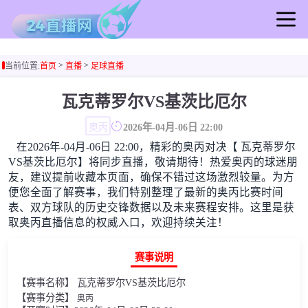
首页
>
>
当前位置:
首页
直播
足球直播
足球直播
篮球直播
瓦克蒂罗尔VS基茨比厄尔
足球录像
奥丙
2026年-04月-06日 22:00
篮球录像
在2026年-04月-06日 22:00，精彩的奥丙对决【 瓦克蒂罗尔
足球集锦
VS基茨比厄尔】将同步直播，敬请期待！热爱奥丙的球迷朋
篮球集锦
友，建议提前收藏本页面，确保不错过这场激烈较量。为方
便您全面了解赛事，我们特别整理了最新的奥丙比赛时间
足球新闻
表、双方球队的历史交锋数据以及未来赛程安排。这里是获
篮球新闻
取奥丙直播信息的权威入口，欢迎持续关注！
赛事说明
【赛事名称】 瓦克蒂罗尔VS基茨比厄尔
【赛事分类】
奥丙