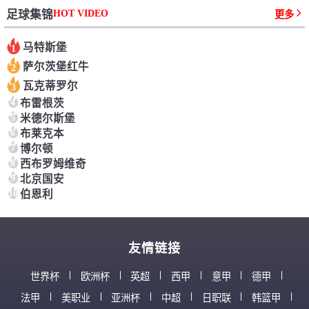
HOT VIDEO
足球集锦
更多
马特斯堡
1
萨尔茨堡红牛
2
瓦克蒂罗尔
3
4
布雷根茨
5
米德尔斯堡
6
布莱克本
7
博尔顿
8
西布罗姆维奇
9
北京国安
10
伯恩利
友情链接
世界杯
欧洲杯
英超
西甲
意甲
德甲
法甲
美职业
亚洲杯
中超
日职联
韩篮甲