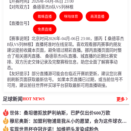
【开赛时间】2026年-04月-06日 23:00
【对阵双方】 桑德菲杰B队VS列林根
蜘蛛直播
咪咕体育
高清直播
【直播信号】
免费直播
【赛事说明】北京时间2026年-04月-06日 23:00，挪丙【 桑德菲杰
B队VS列林根】直播将准时在线呈现。喜欢观看挪丙赛事的朋友
建议提前收藏本页面，避免错过精彩直播。挪丙直播页面同时整
合了相关挪丙直播、 桑德菲杰B队直播、城直播的近期比赛安
排、双方历史交锋记录及完整赛程信息，助您全面了解赛事动
态。
【友好提示】部分直播源可能会在临近开赛前更新，建议您比赛
前刷新页面获取最新信号。 如果本页直播已过期，或当前信号不
可用，建议前往世界杯买球平台获取最新可用直播链接。
HOT NEWS
足球新闻
更多
世体：桑坦德拒放萨利纳斯，巴萨仅出价600万欧
1
穆尼奥斯：加盟利物浦是我从小的愿望，会为这件球衣拼尽全力
2
实现世界杯夺冠许诺！加维把头发染成粉色
3