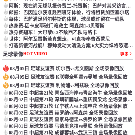
4
阿斯：现在尚无球队报价费兰-托雷斯；巴萨对其采访言辞不满
5
邮报：巴因迪尔获准赴西班牙体检，行将租赁加盟塞尔塔
6
每体：巴萨满足科尔特斯的体现，球员或许留在一线队
7
热身赛-因卡皮耶破门难救主 阿森纳1-3贝蒂斯
8
热身赛翻车！大巴黎0-3不敌西乙队马略卡
9
世体：阿尔瓦雷斯若真想走，可直接奉告西蒙尼
10
打造新银河战舰！穆帅发动大清洗方案 6大实力悍将恐遭清洗
HOT VIDEO
足球录像
更多
08月05日 足球友谊赛 切尔西vs尤文图斯 全场录像回放
1
08月05日 足球友谊赛 K联赛全明星vs曼城 全场录像回放
2
08月03日 足球友谊赛 利物浦vs利兹联 全场录像回放
3
4
08月02日 中超第21轮 青岛西海岸vs青岛海牛 全场录像回放
5
08月02日 中超第21轮 深圳新鹏城vs重庆铜梁龙 全场录像回放
6
08月02日 中超第21轮 辽宁铁人vs上海申花 全场录像回放
7
08月02日 足球友谊赛 赫罗纳vs阿森纳 全场录像回放
8
08月02日 足球友谊赛 皇家马德里vs佛罗伦萨 全场录像回放
9
08月01日 足球友谊赛 马德里竞技vs曼联 全场录像回放
10
08月01日 中超第21轮 成都蓉城vs武汉三镇 全场录像回放