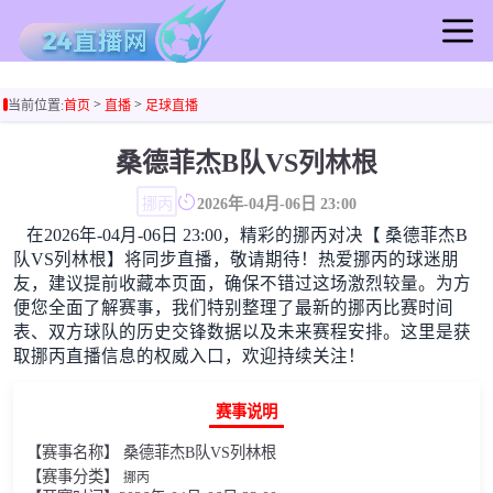
首页
>
>
当前位置:
首页
直播
足球直播
足球直播
篮球直播
桑德菲杰B队VS列林根
足球录像
挪丙
2026年-04月-06日 23:00
篮球录像
在2026年-04月-06日 23:00，精彩的挪丙对决【 桑德菲杰B
足球集锦
队VS列林根】将同步直播，敬请期待！热爱挪丙的球迷朋
篮球集锦
友，建议提前收藏本页面，确保不错过这场激烈较量。为方
便您全面了解赛事，我们特别整理了最新的挪丙比赛时间
足球新闻
表、双方球队的历史交锋数据以及未来赛程安排。这里是获
篮球新闻
取挪丙直播信息的权威入口，欢迎持续关注！
赛事说明
【赛事名称】 桑德菲杰B队VS列林根
【赛事分类】
挪丙