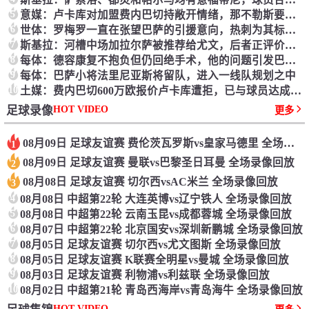
5
意媒：卢卡库对加盟费内巴切持敞开情绪，那不勒斯要价1200万欧
6
世体：罗梅罗一直在张望巴萨的引援意向，热刺为其标价约4000万欧
7
斯基拉：河槽中场加拉尔萨被推荐给尤文，后者正评价这一选项
8
每体：德容康复不抱负但仍回绝手术，他的问题引发巴萨强烈不满
9
每体：巴萨小将法里尼亚斯将留队，进入一线队规划之中
10
土媒：费内巴切600万欧报价卢卡库遭拒，已与球员达成协议
HOT VIDEO
足球录像
更多
08月09日 足球友谊赛 费伦茨瓦罗斯vs皇家马德里 全场录像回放
1
08月09日 足球友谊赛 曼联vs巴黎圣日耳曼 全场录像回放
2
08月08日 足球友谊赛 切尔西vsAC米兰 全场录像回放
3
4
08月08日 中超第22轮 大连英博vs辽宁铁人 全场录像回放
5
08月08日 中超第22轮 云南玉昆vs成都蓉城 全场录像回放
6
08月07日 中超第22轮 北京国安vs深圳新鹏城 全场录像回放
7
08月05日 足球友谊赛 切尔西vs尤文图斯 全场录像回放
8
08月05日 足球友谊赛 K联赛全明星vs曼城 全场录像回放
9
08月03日 足球友谊赛 利物浦vs利兹联 全场录像回放
10
08月02日 中超第21轮 青岛西海岸vs青岛海牛 全场录像回放
HOT VIDEO