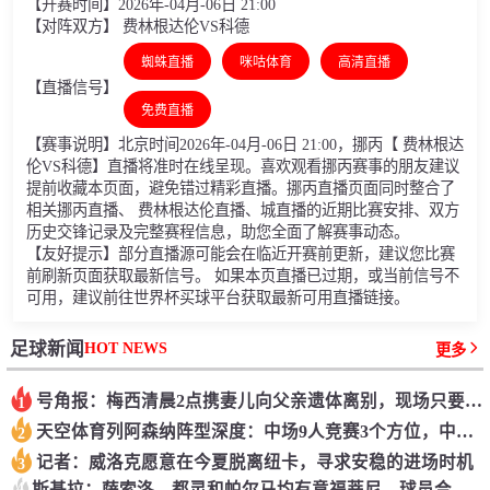
【开赛时间】2026年-04月-06日 21:00
【对阵双方】 费林根达伦VS科德
蜘蛛直播
咪咕体育
高清直播
【直播信号】
免费直播
【赛事说明】北京时间2026年-04月-06日 21:00，挪丙【 费林根达
伦VS科德】直播将准时在线呈现。喜欢观看挪丙赛事的朋友建议
提前收藏本页面，避免错过精彩直播。挪丙直播页面同时整合了
相关挪丙直播、 费林根达伦直播、城直播的近期比赛安排、双方
历史交锋记录及完整赛程信息，助您全面了解赛事动态。
【友好提示】部分直播源可能会在临近开赛前更新，建议您比赛
前刷新页面获取最新信号。 如果本页直播已过期，或当前信号不
可用，建议前往世界杯买球平台获取最新可用直播链接。
HOT NEWS
足球新闻
更多
号角报：梅西清晨2点携妻儿向父亲遗体离别，现场只要亲人和挚友
1
天空体育列阿森纳阵型深度：中场9人竞赛3个方位，中卫前锋可加强
2
记者：威洛克愿意在今夏脱离纽卡，寻求安稳的进场时机
3
4
斯基拉：萨索洛、都灵和帕尔马均有意福蒂尼，球员合同明夏到期