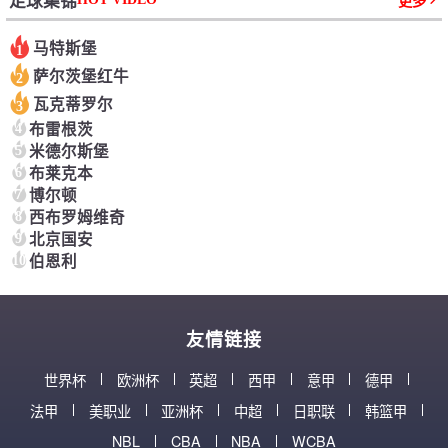
足球集锦
更多
马特斯堡
1
萨尔茨堡红牛
2
瓦克蒂罗尔
3
4
布雷根茨
5
米德尔斯堡
6
布莱克本
7
博尔顿
8
西布罗姆维奇
9
北京国安
10
伯恩利
友情链接
世界杯
欧洲杯
英超
西甲
意甲
德甲
法甲
美职业
亚洲杯
中超
日职联
韩篮甲
NBL
CBA
NBA
WCBA