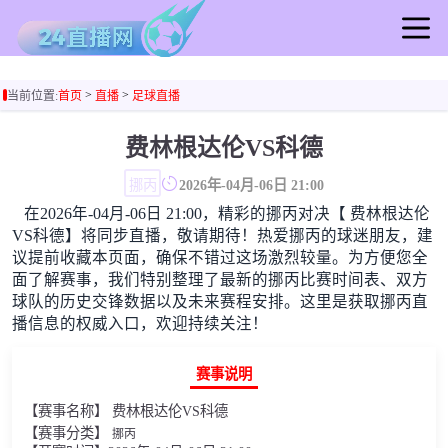
首页
>
>
当前位置:
首页
直播
足球直播
足球直播
篮球直播
费林根达伦VS科德
足球录像
挪丙
2026年-04月-06日 21:00
篮球录像
在2026年-04月-06日 21:00，精彩的挪丙对决【 费林根达伦
足球集锦
VS科德】将同步直播，敬请期待！热爱挪丙的球迷朋友，建
篮球集锦
议提前收藏本页面，确保不错过这场激烈较量。为方便您全
面了解赛事，我们特别整理了最新的挪丙比赛时间表、双方
足球新闻
球队的历史交锋数据以及未来赛程安排。这里是获取挪丙直
篮球新闻
播信息的权威入口，欢迎持续关注！
赛事说明
【赛事名称】 费林根达伦VS科德
【赛事分类】
挪丙