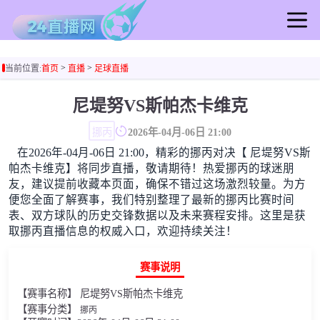
首页
>
>
当前位置:
首页
直播
足球直播
足球直播
篮球直播
尼堤努VS斯帕杰卡维克
足球录像
挪丙
2026年-04月-06日 21:00
篮球录像
在2026年-04月-06日 21:00，精彩的挪丙对决【 尼堤努VS斯
足球集锦
帕杰卡维克】将同步直播，敬请期待！热爱挪丙的球迷朋
篮球集锦
友，建议提前收藏本页面，确保不错过这场激烈较量。为方
便您全面了解赛事，我们特别整理了最新的挪丙比赛时间
足球新闻
表、双方球队的历史交锋数据以及未来赛程安排。这里是获
篮球新闻
取挪丙直播信息的权威入口，欢迎持续关注！
赛事说明
【赛事名称】 尼堤努VS斯帕杰卡维克
【赛事分类】
挪丙