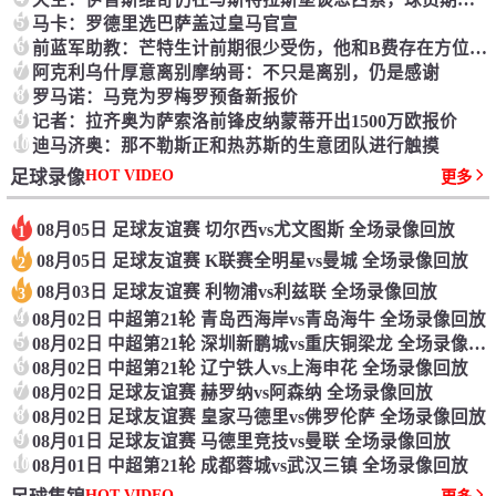
5
马卡：罗德里选巴萨盖过皇马官宣
6
前蓝军助教：芒特生计前期很少受伤，他和B费存在方位竞赛
7
阿克利乌什厚意离别摩纳哥：不只是离别，仍是感谢
8
罗马诺：马竞为罗梅罗预备新报价
9
记者：拉齐奥为萨索洛前锋皮纳蒙蒂开出1500万欧报价
10
迪马济奥：那不勒斯正和热苏斯的生意团队进行触摸
HOT VIDEO
足球录像
更多
08月05日 足球友谊赛 切尔西vs尤文图斯 全场录像回放
1
08月05日 足球友谊赛 K联赛全明星vs曼城 全场录像回放
2
08月03日 足球友谊赛 利物浦vs利兹联 全场录像回放
3
4
08月02日 中超第21轮 青岛西海岸vs青岛海牛 全场录像回放
5
08月02日 中超第21轮 深圳新鹏城vs重庆铜梁龙 全场录像回放
6
08月02日 中超第21轮 辽宁铁人vs上海申花 全场录像回放
7
08月02日 足球友谊赛 赫罗纳vs阿森纳 全场录像回放
8
08月02日 足球友谊赛 皇家马德里vs佛罗伦萨 全场录像回放
9
08月01日 足球友谊赛 马德里竞技vs曼联 全场录像回放
10
08月01日 中超第21轮 成都蓉城vs武汉三镇 全场录像回放
HOT VIDEO