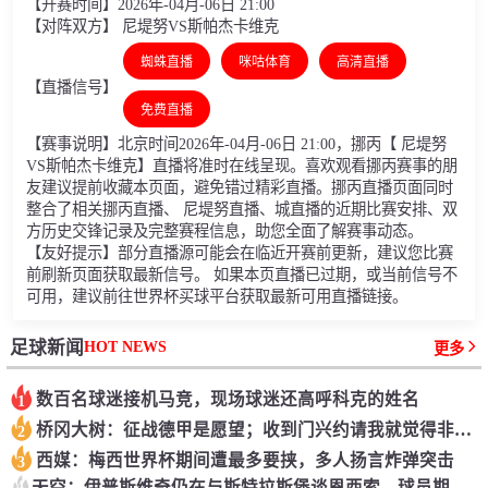
【开赛时间】2026年-04月-06日 21:00
【对阵双方】 尼堤努VS斯帕杰卡维克
蜘蛛直播
咪咕体育
高清直播
【直播信号】
免费直播
【赛事说明】北京时间2026年-04月-06日 21:00，挪丙【 尼堤努
VS斯帕杰卡维克】直播将准时在线呈现。喜欢观看挪丙赛事的朋
友建议提前收藏本页面，避免错过精彩直播。挪丙直播页面同时
整合了相关挪丙直播、 尼堤努直播、城直播的近期比赛安排、双
方历史交锋记录及完整赛程信息，助您全面了解赛事动态。
【友好提示】部分直播源可能会在临近开赛前更新，建议您比赛
前刷新页面获取最新信号。 如果本页直播已过期，或当前信号不
可用，建议前往世界杯买球平台获取最新可用直播链接。
HOT NEWS
足球新闻
更多
数百名球迷接机马竞，现场球迷还高呼科克的姓名
1
桥冈大树：征战德甲是愿望；收到门兴约请我就觉得非来不可
2
西媒：梅西世界杯期间遭最多要挟，多人扬言炸弹突击
3
4
天空：伊普斯维奇仍在与斯特拉斯堡谈恩西索，球员期望回归