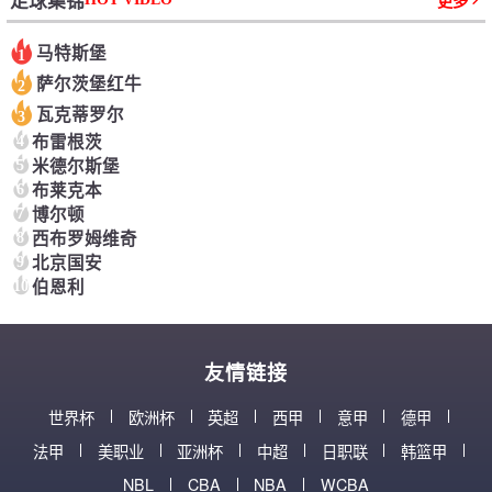
足球集锦
更多
马特斯堡
1
萨尔茨堡红牛
2
瓦克蒂罗尔
3
4
布雷根茨
5
米德尔斯堡
6
布莱克本
7
博尔顿
8
西布罗姆维奇
9
北京国安
10
伯恩利
友情链接
世界杯
欧洲杯
英超
西甲
意甲
德甲
法甲
美职业
亚洲杯
中超
日职联
韩篮甲
NBL
CBA
NBA
WCBA