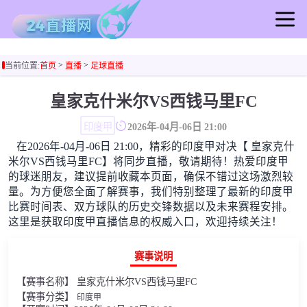
首页
>
>
当前位置:
首页
直播
足球直播
足球直播
篮球直播
皇家克什米尔VS西钱马里FC
足球录像
印度甲
2026年-04月-06日 21:00
篮球录像
在2026年-04月-06日 21:00，精彩的印度甲对决【 皇家克什
足球集锦
米尔VS西钱马里FC】将同步直播，敬请期待！热爱印度甲
篮球集锦
的球迷朋友，建议提前收藏本页面，确保不错过这场激烈较
量。为方便您全面了解赛事，我们特别整理了最新的印度甲
足球新闻
比赛时间表、双方球队的历史交锋数据以及未来赛程安排。
篮球新闻
这里是获取印度甲直播信息的权威入口，欢迎持续关注！
赛事说明
【赛事名称】 皇家克什米尔VS西钱马里FC
【赛事分类】
印度甲