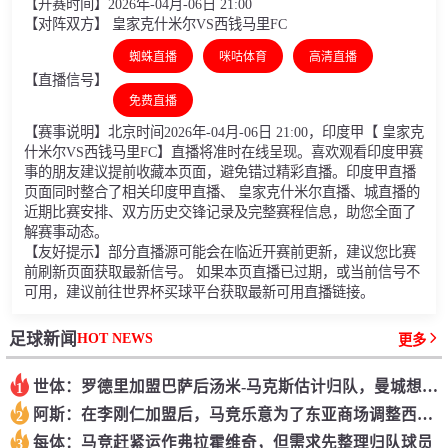
【开赛时间】2026年-04月-06日 21:00
【对阵双方】 皇家克什米尔VS西钱马里FC
蜘蛛直播
咪咕体育
高清直播
【直播信号】
免费直播
【赛事说明】北京时间2026年-04月-06日 21:00，印度甲【 皇家克
什米尔VS西钱马里FC】直播将准时在线呈现。喜欢观看印度甲赛
事的朋友建议提前收藏本页面，避免错过精彩直播。印度甲直播
页面同时整合了相关印度甲直播、 皇家克什米尔直播、城直播的
近期比赛安排、双方历史交锋记录及完整赛程信息，助您全面了
解赛事动态。
【友好提示】部分直播源可能会在临近开赛前更新，建议您比赛
前刷新页面获取最新信号。 如果本页直播已过期，或当前信号不
可用，建议前往世界杯买球平台获取最新可用直播链接。
HOT NEWS
足球新闻
更多
世体：罗德里加盟巴萨后汤米-马克斯估计归队，曼城想培育他
1
阿斯：在李刚仁加盟后，马竞乐意为了东亚商场调整西甲竞赛时刻
2
每体：马竞赶紧运作弗拉霍维奇，但需求先整理归队球员
3