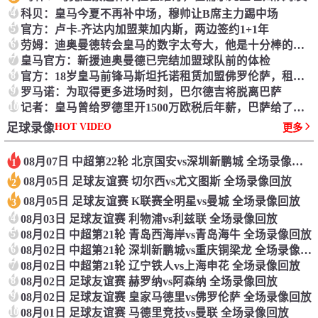
4
科贝：皇马今夏不再补中场，穆帅让B席主力踢中场
5
官方：卢卡-齐达内加盟莱加内斯，两边签约1+1年
6
劳姆：迪奥曼德转会皇马的数字太夸大，他是十分棒的小伙子
7
皇马官方：新援迪奥曼德已完结加盟球队前的体检
8
官方：18岁皇马前锋马斯坦托诺租赁加盟佛罗伦萨，租期1年
9
罗马诺：为取得更多进场时刻，巴尔德吉将脱离巴萨
10
记者：皇马曾给罗德里开1500万欧税后年薪，巴萨给了同等条件
HOT VIDEO
足球录像
更多
08月07日 中超第22轮 北京国安vs深圳新鹏城 全场录像回放
1
08月05日 足球友谊赛 切尔西vs尤文图斯 全场录像回放
2
08月05日 足球友谊赛 K联赛全明星vs曼城 全场录像回放
3
4
08月03日 足球友谊赛 利物浦vs利兹联 全场录像回放
5
08月02日 中超第21轮 青岛西海岸vs青岛海牛 全场录像回放
6
08月02日 中超第21轮 深圳新鹏城vs重庆铜梁龙 全场录像回放
7
08月02日 中超第21轮 辽宁铁人vs上海申花 全场录像回放
8
08月02日 足球友谊赛 赫罗纳vs阿森纳 全场录像回放
9
08月02日 足球友谊赛 皇家马德里vs佛罗伦萨 全场录像回放
10
08月01日 足球友谊赛 马德里竞技vs曼联 全场录像回放