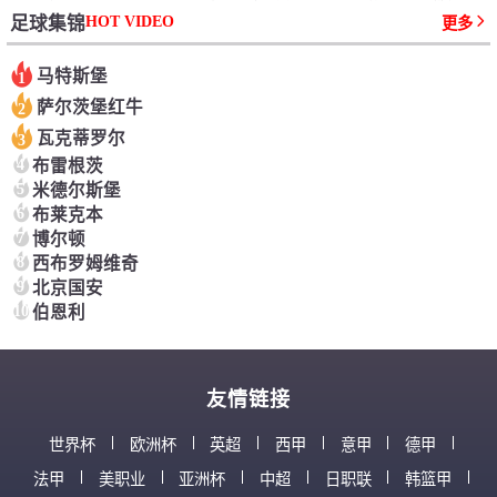
HOT VIDEO
足球集锦
更多
马特斯堡
1
萨尔茨堡红牛
2
瓦克蒂罗尔
3
4
布雷根茨
5
米德尔斯堡
6
布莱克本
7
博尔顿
8
西布罗姆维奇
9
北京国安
10
伯恩利
友情链接
世界杯
欧洲杯
英超
西甲
意甲
德甲
法甲
美职业
亚洲杯
中超
日职联
韩篮甲