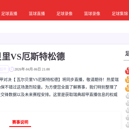
足球直播
篮球直播
足球录像
篮球录像
足球集锦
贝里VS厄斯特松德
超甲
2026年-04月-06日 21:00
1
彩的瑞典超甲对决【 瓦尔贝里VS厄斯特松德】将同步直播，敬请期待！热爱瑞
2
确保不错过这场激烈较量。为方便您全面了解赛事，我们特别整理了
3
史交锋数据以及未来赛程安排。这里是获取瑞典超甲直播信息的权威
4
5
6
7
赛事说明
8