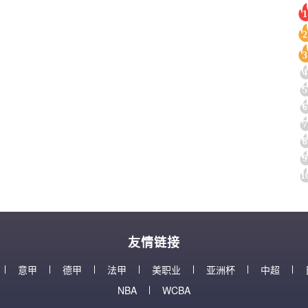
1
2
3
4
5
6
7
8
9
1
友情链接
意甲
德甲
法甲
美职业
亚洲杯
中超
NBA
WCBA