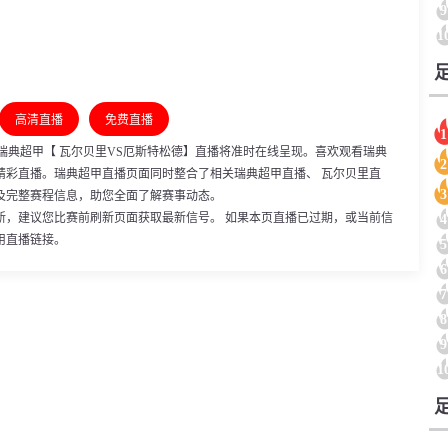
9
1
高清直播
免费直播
1
1:00，瑞典超甲【 瓦尔贝里VS厄斯特松德】直播将准时在线呈现。喜欢观看瑞典
2
精彩直播。瑞典超甲直播页面同时整合了相关瑞典超甲直播、 瓦尔贝里直
3
及完整赛程信息，助您全面了解赛事动态。
新，建议您比赛前刷新页面获取最新信号。 如果本页直播已过期，或当前信
4
用直播链接。
5
6
7
8
9
1