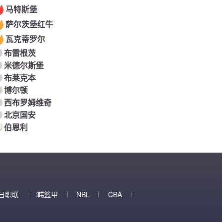
马特斯堡
萨尔茨堡红牛
瓦克蒂罗尔
布雷根茨
米德尔斯堡
布莱克本
博尔顿
西布罗姆维奇
北京国安
0
伯恩利
日职联
韩篮甲
NBL
CBA