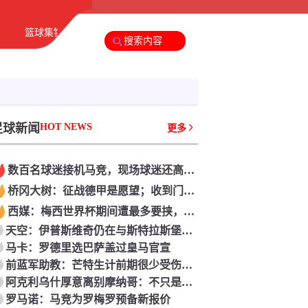
篮球集锦
足球新闻
篮球新闻
足球新闻
HOT NEWS
更多
数百名球迷接机马竞，现场球迷还高呼科克的姓名
桥冈大树：征战德甲是愿望；收到门兴约请我就觉得非来不可
西媒：梅西世界杯期间遭最多要挟，多人扬言炸弹突击
天空：伊普斯维奇仍在与斯特拉斯堡谈恩西索，球员期望回归
马卡：罗德里选巴萨盖过皇马官宣
前蓝军助教：芒特生计前期很少受伤，他和B费存在方位竞赛
阿克利乌什厚意离别摩纳哥：不只是离别，仍是感谢
罗马诺：马竞为罗梅罗预备新报价