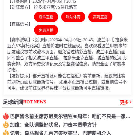
【开赛时间】2026年-04月-06日 20:45
【对阵双方】 拉多米亚克VS莫托路宾
蜘蛛直播
咪咕体育
高清直播
【直播信号】
免费直播
【赛事说明】北京时间2026年-04月-06日 20:45，波兰甲【 拉多米
亚克VS莫托路宾】直播将准时在线呈现。喜欢观看波兰甲赛事的
朋友建议提前收藏本页面，避免错过精彩直播。波兰甲直播页面
同时整合了相关波兰甲直播、 拉多米亚克直播、城直播的近期比
赛安排、双方历史交锋记录及完整赛程信息，助您全面了解赛事
动态。
【友好提示】部分直播源可能会在临近开赛前更新，建议您比赛
前刷新页面获取最新信号。 如果本页直播已过期，或当前信号不
可用，建议前往世界杯买球平台获取最新可用直播链接。
HOT NEWS
足球新闻
更多
巴萨留念前主席苏尼奥尔牺牲90周年：咱们不只是一家沙龙
1
加维：全队调整好状况，冲击本赛季方针
2
记者：皇马想省几百万签罗德里，巴萨趁机介入
3