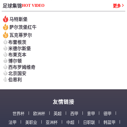
HOT VIDEO
足球集锦
更多
马特斯堡
1
萨尔茨堡红牛
2
瓦克蒂罗尔
3
4
布雷根茨
5
米德尔斯堡
6
布莱克本
7
博尔顿
8
西布罗姆维奇
9
北京国安
10
伯恩利
友情链接
世界杯
欧洲杯
英超
西甲
意甲
德甲
法甲
美职业
亚洲杯
中超
日职联
韩篮甲