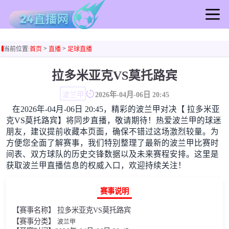
首页
>
>
当前位置:
首页
直播
足球直播
足球直播
篮球直播
拉多米亚克VS莫托路宾
足球录像
波兰甲
2026年-04月-06日 20:45
篮球录像
在2026年-04月-06日 20:45，精彩的波兰甲对决【 拉多米亚
足球集锦
克VS莫托路宾】将同步直播，敬请期待！热爱波兰甲的球迷
篮球集锦
朋友，建议提前收藏本页面，确保不错过这场激烈较量。为
方便您全面了解赛事，我们特别整理了最新的波兰甲比赛时
足球新闻
间表、双方球队的历史交锋数据以及未来赛程安排。这里是
篮球新闻
获取波兰甲直播信息的权威入口，欢迎持续关注！
赛事说明
【赛事名称】 拉多米亚克VS莫托路宾
【赛事分类】
波兰甲