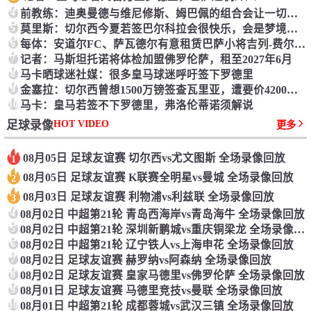
4
前教练：迪奥曼德与维尼修斯、姆巴佩的组合会让一切后卫胆寒
5
莫里斯：切尔西今夏若签巴尔科拉会很快乐，会是梦境引援
6
每体：安道尔FC、萨瓦德尔有意租赁巴萨小将吉列-费尔南德斯
7
记者：马斯坦托诺将体检加盟佛罗伦萨，租至2027年6月
8
马卡晒球迷社媒：很多皇马球迷呼吁签下罗德里
9
金塞拉：切尔西曾想1500万镑签查瓦里亚，遭要价4200万镑
10
马卡：皇马若签不下罗德里，弗洛伦蒂诺须解说
HOT VIDEO
足球录像
更多
08月05日 足球友谊赛 切尔西vs尤文图斯 全场录像回放
1
08月05日 足球友谊赛 K联赛全明星vs曼城 全场录像回放
2
08月03日 足球友谊赛 利物浦vs利兹联 全场录像回放
3
4
08月02日 中超第21轮 青岛西海岸vs青岛海牛 全场录像回放
5
08月02日 中超第21轮 深圳新鹏城vs重庆铜梁龙 全场录像回放
6
08月02日 中超第21轮 辽宁铁人vs上海申花 全场录像回放
7
08月02日 足球友谊赛 赫罗纳vs阿森纳 全场录像回放
8
08月02日 足球友谊赛 皇家马德里vs佛罗伦萨 全场录像回放
9
08月01日 足球友谊赛 马德里竞技vs曼联 全场录像回放
10
08月01日 中超第21轮 成都蓉城vs武汉三镇 全场录像回放