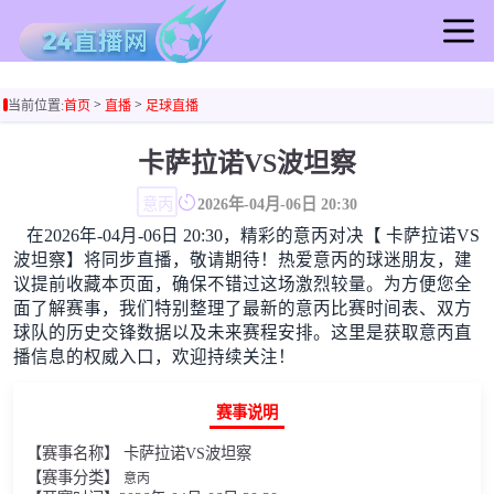
首页
>
>
当前位置:
首页
直播
足球直播
足球直播
篮球直播
卡萨拉诺VS波坦察
足球录像
意丙
2026年-04月-06日 20:30
篮球录像
在2026年-04月-06日 20:30，精彩的意丙对决【 卡萨拉诺VS
足球集锦
波坦察】将同步直播，敬请期待！热爱意丙的球迷朋友，建
篮球集锦
议提前收藏本页面，确保不错过这场激烈较量。为方便您全
面了解赛事，我们特别整理了最新的意丙比赛时间表、双方
足球新闻
球队的历史交锋数据以及未来赛程安排。这里是获取意丙直
篮球新闻
播信息的权威入口，欢迎持续关注！
赛事说明
【赛事名称】 卡萨拉诺VS波坦察
【赛事分类】
意丙