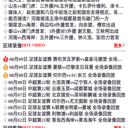
5
山东vs津门虎：三外援PK五外援；卡扎伊什维利、泽卡候补
6
媒体人：赵松源和几位中前场之前和国安走得很近，有人想先上大学
7
能否接连？河南接连五场中超都是首先破门的一方
8
铜梁龙vs海港：两边均4外援首发，向余望、傅欢出战
9
泰山vs津门虎首发：3外援对5外援 谢文能、王秋明出战
10
河南vs西海岸：五外援PK三外援，钟义浩、彭欣力首发
HOT VIDEO
足球录像
更多
08月09日 足球友谊赛 费伦茨瓦罗斯vs皇家马德里 全场录像回放
1
08月09日 足球友谊赛 曼联vs巴黎圣日耳曼 全场录像回放
2
08月08日 足球友谊赛 切尔西vsAC米兰 全场录像回放
3
4
08月08日 中超第22轮 大连英博vs辽宁铁人 全场录像回放
5
08月08日 中超第22轮 云南玉昆vs成都蓉城 全场录像回放
6
08月07日 中超第22轮 北京国安vs深圳新鹏城 全场录像回放
7
08月05日 足球友谊赛 切尔西vs尤文图斯 全场录像回放
8
08月05日 足球友谊赛 K联赛全明星vs曼城 全场录像回放
9
08月03日 足球友谊赛 利物浦vs利兹联 全场录像回放
10
08月02日 中超第21轮 青岛西海岸vs青岛海牛 全场录像回放
HOT VIDEO