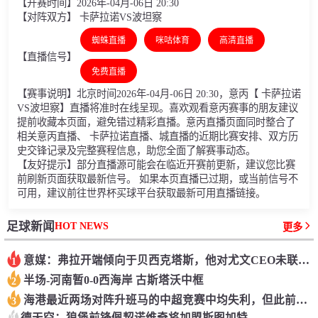
【开赛时间】2026年-04月-06日 20:30
【对阵双方】 卡萨拉诺VS波坦察
蜘蛛直播
咪咕体育
高清直播
【直播信号】
免费直播
【赛事说明】北京时间2026年-04月-06日 20:30，意丙【 卡萨拉诺
VS波坦察】直播将准时在线呈现。喜欢观看意丙赛事的朋友建议
提前收藏本页面，避免错过精彩直播。意丙直播页面同时整合了
相关意丙直播、 卡萨拉诺直播、城直播的近期比赛安排、双方历
史交锋记录及完整赛程信息，助您全面了解赛事动态。
【友好提示】部分直播源可能会在临近开赛前更新，建议您比赛
前刷新页面获取最新信号。 如果本页直播已过期，或当前信号不
可用，建议前往世界杯买球平台获取最新可用直播链接。
HOT NEWS
足球新闻
更多
意媒：弗拉开端倾向于贝西克塔斯，他对尤文CEO未联络他感到绝望
1
半场-河南暂0-0西海岸 古斯塔沃中框
2
海港最近两场对阵升班马的中超竞赛中均失利，但此前曾取过13连胜
3
4
德天空：狼堡前锋佩契诺维奇将加盟斯图加特