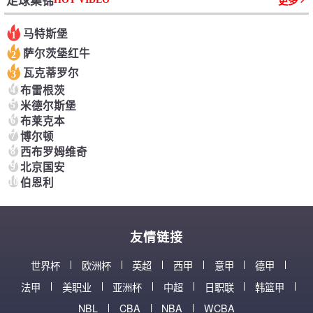
足球集锦
更多
马特斯堡
1
萨尔茨堡红牛
2
瓦克蒂罗尔
3
4
布雷根茨
5
米德尔斯堡
6
布莱克本
7
博尔顿
8
西布罗姆维奇
9
北京国安
10
伯恩利
友情链接
世界杯
欧洲杯
英超
西甲
意甲
德甲
法甲
美职业
亚洲杯
中超
日职联
韩篮甲
NBL
CBA
NBA
WCBA