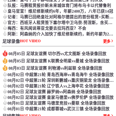
5
队报：马赛租赁报价新未来城体育门将布乌卡以代替鲁利
6
皇马官宣！维尼修斯续约6年，年薪2400万，八年已获14冠
7
记者：马赛已回绝皇社对阿格尔德提出的首份租赁+买断报价
8
官方：西班牙人租赁签下塞尔塔中卫乌奈-努涅斯，含买断选择权
9
梅西：有风闻说蒂亚戈要去拉玛西亚？不会
10
阿斯：阿森纳的介入加快了维尼修斯续约，新约年薪为2400万欧
HOT VIDEO
足球录像
更多
08月05日 足球友谊赛 切尔西vs尤文图斯 全场录像回放
1
08月05日 足球友谊赛 K联赛全明星vs曼城 全场录像回放
2
08月03日 足球友谊赛 利物浦vs利兹联 全场录像回放
3
4
08月02日 中超第21轮 青岛西海岸vs青岛海牛 全场录像回放
5
08月02日 中超第21轮 深圳新鹏城vs重庆铜梁龙 全场录像回放
6
08月02日 中超第21轮 辽宁铁人vs上海申花 全场录像回放
7
08月02日 足球友谊赛 赫罗纳vs阿森纳 全场录像回放
8
08月02日 足球友谊赛 皇家马德里vs佛罗伦萨 全场录像回放
9
08月01日 足球友谊赛 马德里竞技vs曼联 全场录像回放
10
08月01日 中超第21轮 成都蓉城vs武汉三镇 全场录像回放
HOT VIDEO