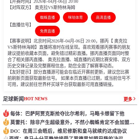
【开赛时间】2026年-04月-06日 20:00
【对阵双方】 奥克拉VS斯特林海姆
蜘蛛直播
咪咕体育
高清直播
【直播信号】
免费直播
【赛事说明】北京时间2026年-04月-06日 20:00，挪丙【 奥克拉
VS斯特林海姆】直播将准时在线呈现。喜欢观看挪丙赛事的朋友
建议提前收藏本页面，避免错过精彩直播。挪丙直播页面同时整
合了相关挪丙直播、 奥克拉直播、城直播的近期比赛安排、双方
历史交锋记录及完整赛程信息，助您全面了解赛事动态。
【友好提示】部分直播源可能会在临近开赛前更新，建议您比赛
前刷新页面获取最新信号。 如果本页直播已过期，或当前信号不
可用，建议前往世界杯买球平台获取最新可用直播链接。
HOT NEWS
足球新闻
更多
每体：巴萨阿贾克斯抢夺比尔希利，马略卡想留下他
1
莫雷托：除非产生超级意外，不然小蜘蛛肯定不会加盟巴萨
2
DO：在周三会晤后，维尼修斯和皇马就续约达成协议
3
4
西媒：皇马十分平静地接受了罗德里加盟巴萨的决议