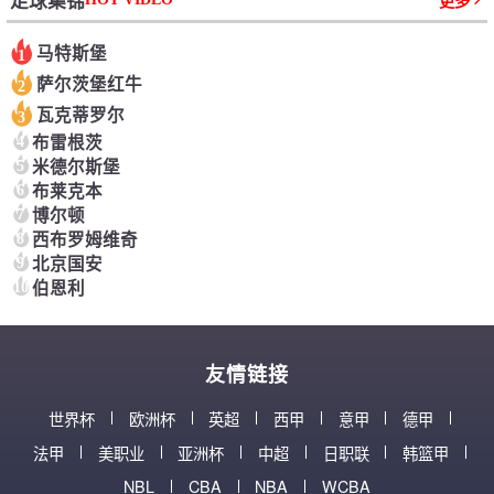
足球集锦
更多
马特斯堡
1
萨尔茨堡红牛
2
瓦克蒂罗尔
3
4
布雷根茨
5
米德尔斯堡
6
布莱克本
7
博尔顿
8
西布罗姆维奇
9
北京国安
10
伯恩利
友情链接
世界杯
欧洲杯
英超
西甲
意甲
德甲
法甲
美职业
亚洲杯
中超
日职联
韩篮甲
NBL
CBA
NBA
WCBA