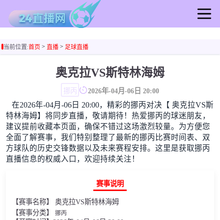
首页
>
>
当前位置:
首页
直播
足球直播
足球直播
篮球直播
奥克拉VS斯特林海姆
足球录像
挪丙
2026年-04月-06日 20:00
篮球录像
在2026年-04月-06日 20:00，精彩的挪丙对决【 奥克拉VS斯
足球集锦
特林海姆】将同步直播，敬请期待！热爱挪丙的球迷朋友，
篮球集锦
建议提前收藏本页面，确保不错过这场激烈较量。为方便您
全面了解赛事，我们特别整理了最新的挪丙比赛时间表、双
足球新闻
方球队的历史交锋数据以及未来赛程安排。这里是获取挪丙
篮球新闻
直播信息的权威入口，欢迎持续关注！
赛事说明
【赛事名称】 奥克拉VS斯特林海姆
【赛事分类】
挪丙