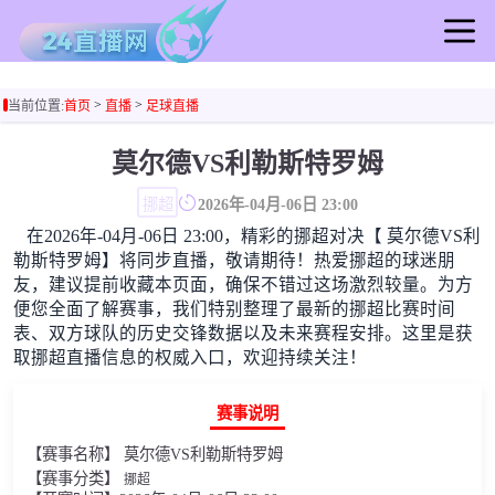
首页
>
>
当前位置:
首页
直播
足球直播
足球直播
篮球直播
莫尔德VS利勒斯特罗姆
足球录像
挪超
2026年-04月-06日 23:00
篮球录像
在2026年-04月-06日 23:00，精彩的挪超对决【 莫尔德VS利
足球集锦
勒斯特罗姆】将同步直播，敬请期待！热爱挪超的球迷朋
篮球集锦
友，建议提前收藏本页面，确保不错过这场激烈较量。为方
便您全面了解赛事，我们特别整理了最新的挪超比赛时间
足球新闻
表、双方球队的历史交锋数据以及未来赛程安排。这里是获
篮球新闻
取挪超直播信息的权威入口，欢迎持续关注！
赛事说明
【赛事名称】 莫尔德VS利勒斯特罗姆
【赛事分类】
挪超