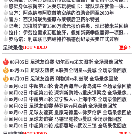
5
感觉身体被掏空？达美乐玩梗纽卡：球队现在就像一块被挖空的披萨
6
官方：阿森纳与阿联酋航空续约资助合同至2033年
7
官方：西汉姆联免签原布莱顿后卫费尔特曼
8
记者：加拉塔萨雷3500万欧元报价莱奥，现已被米兰回绝
9
拉什：伊劳拉需求沥胆披肝，假如新赛季能赢得一项冠军就太好了
10
罗马诺：利兹联已完结特拉福德创纪录买卖正式过程
HOT VIDEO
足球录像
更多
08月05日 足球友谊赛 切尔西vs尤文图斯 全场录像回放
1
08月05日 足球友谊赛 K联赛全明星vs曼城 全场录像回放
2
08月03日 足球友谊赛 利物浦vs利兹联 全场录像回放
3
4
08月02日 中超第21轮 青岛西海岸vs青岛海牛 全场录像回放
5
08月02日 中超第21轮 深圳新鹏城vs重庆铜梁龙 全场录像回放
6
08月02日 中超第21轮 辽宁铁人vs上海申花 全场录像回放
7
08月02日 足球友谊赛 赫罗纳vs阿森纳 全场录像回放
8
08月02日 足球友谊赛 皇家马德里vs佛罗伦萨 全场录像回放
9
08月01日 足球友谊赛 马德里竞技vs曼联 全场录像回放
10
08月01日 中超第21轮 成都蓉城vs武汉三镇 全场录像回放
HOT VIDEO