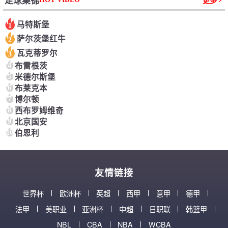
足球集锦
更多
马特斯堡
1
萨尔茨堡红牛
2
瓦克蒂罗尔
3
4
布雷根茨
5
米德尔斯堡
6
布莱克本
7
博尔顿
8
西布罗姆维奇
9
北京国安
10
伯恩利
友情链接
世界杯
欧洲杯
英超
西甲
意甲
德甲
法甲
美职业
亚洲杯
中超
日职联
韩篮甲
NBL
CBA
NBA
WCBA