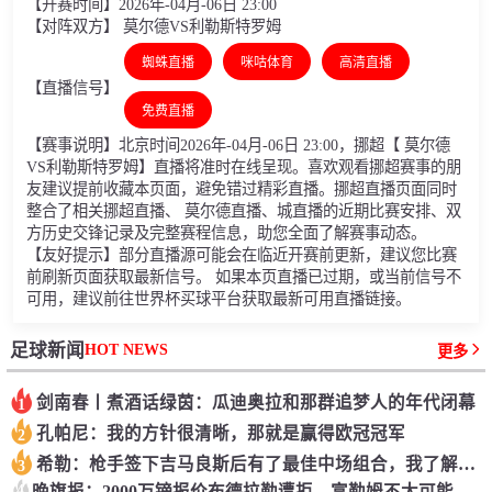
【开赛时间】2026年-04月-06日 23:00
【对阵双方】 莫尔德VS利勒斯特罗姆
蜘蛛直播
咪咕体育
高清直播
【直播信号】
免费直播
【赛事说明】北京时间2026年-04月-06日 23:00，挪超【 莫尔德
VS利勒斯特罗姆】直播将准时在线呈现。喜欢观看挪超赛事的朋
友建议提前收藏本页面，避免错过精彩直播。挪超直播页面同时
整合了相关挪超直播、 莫尔德直播、城直播的近期比赛安排、双
方历史交锋记录及完整赛程信息，助您全面了解赛事动态。
【友好提示】部分直播源可能会在临近开赛前更新，建议您比赛
前刷新页面获取最新信号。 如果本页直播已过期，或当前信号不
可用，建议前往世界杯买球平台获取最新可用直播链接。
HOT NEWS
足球新闻
更多
剑南春丨煮酒话绿茵：瓜迪奥拉和那群追梦人的年代闭幕
1
孔帕尼：我的方针很清晰，那就是赢得欧冠冠军
2
希勒：枪手签下吉马良斯后有了最佳中场组合，我了解他的转会
3
4
晚旗报：2000万镑报价布德拉勒遭拒，富勒姆不太可能马上进步报价