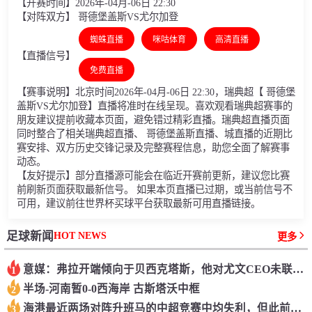
【开赛时间】2026年-04月-06日 22:30
【对阵双方】 哥德堡盖斯VS尤尔加登
蜘蛛直播
咪咕体育
高清直播
【直播信号】
免费直播
【赛事说明】北京时间2026年-04月-06日 22:30，瑞典超【 哥德堡
盖斯VS尤尔加登】直播将准时在线呈现。喜欢观看瑞典超赛事的
朋友建议提前收藏本页面，避免错过精彩直播。瑞典超直播页面
同时整合了相关瑞典超直播、 哥德堡盖斯直播、城直播的近期比
赛安排、双方历史交锋记录及完整赛程信息，助您全面了解赛事
动态。
【友好提示】部分直播源可能会在临近开赛前更新，建议您比赛
前刷新页面获取最新信号。 如果本页直播已过期，或当前信号不
可用，建议前往世界杯买球平台获取最新可用直播链接。
HOT NEWS
足球新闻
更多
意媒：弗拉开端倾向于贝西克塔斯，他对尤文CEO未联络他感到绝望
1
半场-河南暂0-0西海岸 古斯塔沃中框
2
海港最近两场对阵升班马的中超竞赛中均失利，但此前曾取过13连胜
3