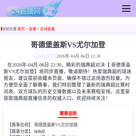
首页
>
>
当前位置:
首页
直播
足球直播
足球直播
篮球直播
哥德堡盖斯VS尤尔加登
足球录像
瑞典超
2026年-04月-06日 22:30
篮球录像
在2026年-04月-06日 22:30，精彩的瑞典超对决【 哥德堡盖
足球集锦
斯VS尤尔加登】将同步直播，敬请期待！热爱瑞典超的球迷
篮球集锦
朋友，建议提前收藏本页面，确保不错过这场激烈较量。为
方便您全面了解赛事，我们特别整理了最新的瑞典超比赛时
足球新闻
间表、双方球队的历史交锋数据以及未来赛程安排。这里是
篮球新闻
获取瑞典超直播信息的权威入口，欢迎持续关注！
赛事说明
【赛事名称】 哥德堡盖斯VS尤尔加登
【赛事分类】
瑞典超