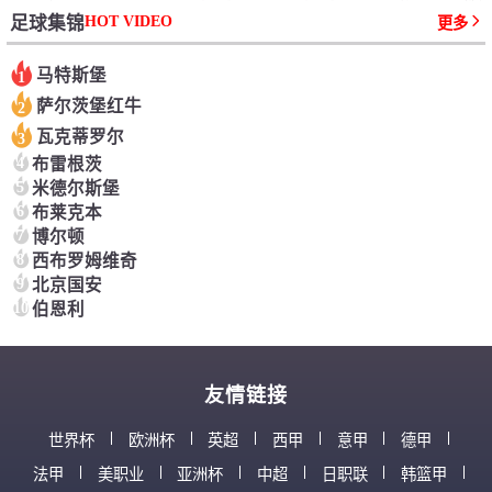
HOT VIDEO
足球集锦
更多
马特斯堡
1
萨尔茨堡红牛
2
瓦克蒂罗尔
3
4
布雷根茨
5
米德尔斯堡
6
布莱克本
7
博尔顿
8
西布罗姆维奇
9
北京国安
10
伯恩利
友情链接
世界杯
欧洲杯
英超
西甲
意甲
德甲
法甲
美职业
亚洲杯
中超
日职联
韩篮甲