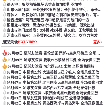
4
德天空：狼堡前锋佩契诺维奇将加盟斯图加特
5
山东vs津门虎：三外援PK五外援；卡扎伊什维利、泽卡候补
6
媒体人：赵松源和几位中前场之前和国安走得很近，有人想先上大学
7
能否接连？河南接连五场中超都是首先破门的一方
8
铜梁龙vs海港：两边均4外援首发，向余望、傅欢出战
9
泰山vs津门虎首发：3外援对5外援 谢文能、王秋明出战
10
河南vs西海岸：五外援PK三外援，钟义浩、彭欣力首发
HOT VIDEO
足球录像
更多
08月09日 足球友谊赛 费伦茨瓦罗斯vs皇家马德里 全场录像回放
1
08月09日 足球友谊赛 曼联vs巴黎圣日耳曼 全场录像回放
2
08月08日 足球友谊赛 切尔西vsAC米兰 全场录像回放
3
4
08月08日 中超第22轮 大连英博vs辽宁铁人 全场录像回放
5
08月08日 中超第22轮 云南玉昆vs成都蓉城 全场录像回放
6
08月07日 中超第22轮 北京国安vs深圳新鹏城 全场录像回放
7
08月05日 足球友谊赛 切尔西vs尤文图斯 全场录像回放
8
08月05日 足球友谊赛 K联赛全明星vs曼城 全场录像回放
9
08月03日 足球友谊赛 利物浦vs利兹联 全场录像回放
10
08月02日 中超第21轮 青岛西海岸vs青岛海牛 全场录像回放