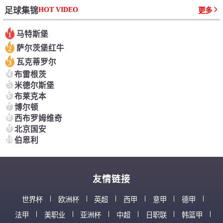
HOT VIDEO
足球集锦
更多
马特斯堡
1
萨尔茨堡红牛
2
瓦克蒂罗尔
3
4
布雷根茨
5
米德尔斯堡
6
布莱克本
7
博尔顿
8
西布罗姆维奇
9
北京国安
10
伯恩利
友情链接
世界杯
欧洲杯
英超
西甲
意甲
德甲
法甲
美职业
亚洲杯
中超
日职联
韩篮甲