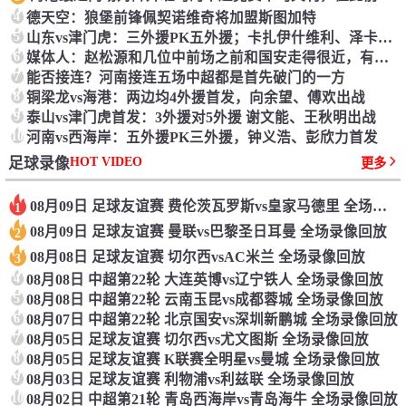
4
德天空：狼堡前锋佩契诺维奇将加盟斯图加特
5
山东vs津门虎：三外援PK五外援；卡扎伊什维利、泽卡候补
6
媒体人：赵松源和几位中前场之前和国安走得很近，有人想先上大学
7
能否接连？河南接连五场中超都是首先破门的一方
8
铜梁龙vs海港：两边均4外援首发，向余望、傅欢出战
9
泰山vs津门虎首发：3外援对5外援 谢文能、王秋明出战
10
河南vs西海岸：五外援PK三外援，钟义浩、彭欣力首发
HOT VIDEO
足球录像
更多
08月09日 足球友谊赛 费伦茨瓦罗斯vs皇家马德里 全场录像回放
1
08月09日 足球友谊赛 曼联vs巴黎圣日耳曼 全场录像回放
2
08月08日 足球友谊赛 切尔西vsAC米兰 全场录像回放
3
4
08月08日 中超第22轮 大连英博vs辽宁铁人 全场录像回放
5
08月08日 中超第22轮 云南玉昆vs成都蓉城 全场录像回放
6
08月07日 中超第22轮 北京国安vs深圳新鹏城 全场录像回放
7
08月05日 足球友谊赛 切尔西vs尤文图斯 全场录像回放
8
08月05日 足球友谊赛 K联赛全明星vs曼城 全场录像回放
9
08月03日 足球友谊赛 利物浦vs利兹联 全场录像回放
10
08月02日 中超第21轮 青岛西海岸vs青岛海牛 全场录像回放