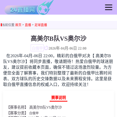
首页
>
>
当前位置:
首页
直播
足球直播
足球直播
篮球直播
高美尔B队VS奥尔沙
足球录像
白俄甲
2026年-04月-06日 22:00
篮球录像
在2026年-04月-06日 22:00，精彩的白俄甲对决【 高美尔B
足球集锦
队VS奥尔沙】将同步直播，敬请期待！热爱白俄甲的球迷朋
篮球集锦
友，建议提前收藏本页面，确保不错过这场激烈较量。为方
便您全面了解赛事，我们特别整理了最新的白俄甲比赛时间
足球新闻
表、双方球队的历史交锋数据以及未来赛程安排。这里是获
篮球新闻
取白俄甲直播信息的权威入口，欢迎持续关注！
赛事说明
【赛事名称】 高美尔B队VS奥尔沙
【赛事分类】
白俄甲