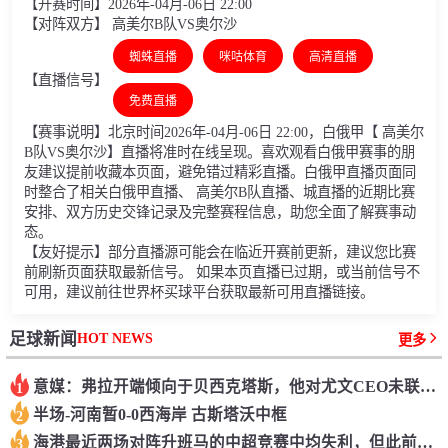
【开赛时间】2026年-04月-06日 22:00
【对阵双方】 高美尔B队VS奥尔沙
蜘蛛直播
咪咕体育
高清直播
【直播信号】
免费直播
【赛事说明】北京时间2026年-04月-06日 22:00，白俄甲【 高美尔
B队VS奥尔沙】直播将准时在线呈现。喜欢观看白俄甲赛事的朋
友建议提前收藏本页面，避免错过精彩直播。白俄甲直播页面同
时整合了相关白俄甲直播、 高美尔B队直播、城直播的近期比赛
安排、双方历史交锋记录及完整赛程信息，助您全面了解赛事动
态。
【友好提示】部分直播源可能会在临近开赛前更新，建议您比赛
前刷新页面获取最新信号。 如果本页直播已过期，或当前信号不
可用，建议前往世界杯买球平台获取最新可用直播链接。
HOT NEWS
足球新闻
更多
意媒：弗拉开端倾向于贝西克塔斯，他对尤文CEO未联络他感到绝望
1
半场-河南暂0-0西海岸 古斯塔沃中框
2
海港最近两场对阵升班马的中超竞赛中均失利，但此前曾取过13连胜
3