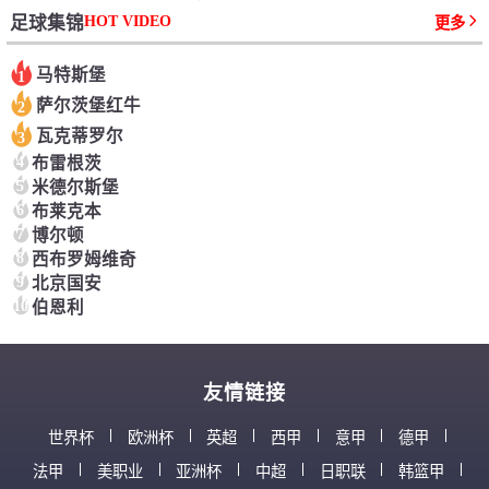
HOT VIDEO
足球集锦
更多
马特斯堡
1
萨尔茨堡红牛
2
瓦克蒂罗尔
3
4
布雷根茨
5
米德尔斯堡
6
布莱克本
7
博尔顿
8
西布罗姆维奇
9
北京国安
10
伯恩利
友情链接
世界杯
欧洲杯
英超
西甲
意甲
德甲
法甲
美职业
亚洲杯
中超
日职联
韩篮甲