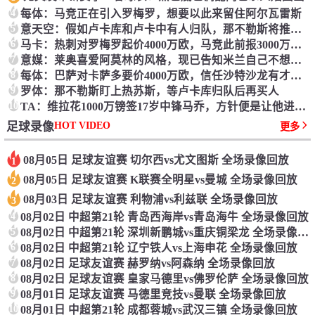
4
每体：马竞正在引入罗梅罗，想要以此来留住阿尔瓦雷斯
5
意天空：假如卢卡库和卢卡中有人归队，那不勒斯将推动热苏斯
6
马卡：热刺对罗梅罗起价4000万欧，马竞此前报3000万欧元被拒
7
意媒：莱奥喜爱阿莫林的风格，现已告知米兰自己不想再归队
8
每体：巴萨对卡萨多要价4000万欧，信任沙特沙龙有才能满意
9
罗体：那不勒斯盯上热苏斯，等卢卡库归队后再买人
10
TA：维拉花1000万镑签17岁中锋马乔，方针便是让他进入一线队
HOT VIDEO
足球录像
更多
08月05日 足球友谊赛 切尔西vs尤文图斯 全场录像回放
1
08月05日 足球友谊赛 K联赛全明星vs曼城 全场录像回放
2
08月03日 足球友谊赛 利物浦vs利兹联 全场录像回放
3
4
08月02日 中超第21轮 青岛西海岸vs青岛海牛 全场录像回放
5
08月02日 中超第21轮 深圳新鹏城vs重庆铜梁龙 全场录像回放
6
08月02日 中超第21轮 辽宁铁人vs上海申花 全场录像回放
7
08月02日 足球友谊赛 赫罗纳vs阿森纳 全场录像回放
8
08月02日 足球友谊赛 皇家马德里vs佛罗伦萨 全场录像回放
9
08月01日 足球友谊赛 马德里竞技vs曼联 全场录像回放
10
08月01日 中超第21轮 成都蓉城vs武汉三镇 全场录像回放