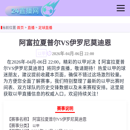
首页
>
>
当前位置:
首页
直播
足球直播
足球直播
篮球直播
阿富拉夏普尔VS伊罗尼莫迪恩
足球录像
以甲
2026年-04月-06日 22:00
篮球录像
在2026年-04月-06日 22:00，精彩的以甲对决【 阿富拉夏普
足球集锦
尔VS伊罗尼莫迪恩】将同步直播，敬请期待！热爱以甲的球
篮球集锦
迷朋友，建议提前收藏本页面，确保不错过这场激烈较量。
为方便您全面了解赛事，我们特别整理了最新的以甲比赛时
足球新闻
间表、双方球队的历史交锋数据以及未来赛程安排。这里是
篮球新闻
获取以甲直播信息的权威入口，欢迎持续关注！
赛事说明
【赛事名称】 阿富拉夏普尔VS伊罗尼莫迪恩
【赛事分类】
以甲