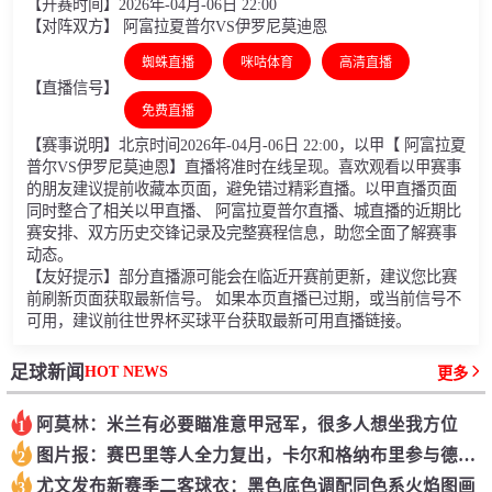
【开赛时间】2026年-04月-06日 22:00
【对阵双方】 阿富拉夏普尔VS伊罗尼莫迪恩
蜘蛛直播
咪咕体育
高清直播
【直播信号】
免费直播
【赛事说明】北京时间2026年-04月-06日 22:00，以甲【 阿富拉夏
普尔VS伊罗尼莫迪恩】直播将准时在线呈现。喜欢观看以甲赛事
的朋友建议提前收藏本页面，避免错过精彩直播。以甲直播页面
同时整合了相关以甲直播、 阿富拉夏普尔直播、城直播的近期比
赛安排、双方历史交锋记录及完整赛程信息，助您全面了解赛事
动态。
【友好提示】部分直播源可能会在临近开赛前更新，建议您比赛
前刷新页面获取最新信号。 如果本页直播已过期，或当前信号不
可用，建议前往世界杯买球平台获取最新可用直播链接。
HOT NEWS
足球新闻
更多
阿莫林：米兰有必要瞄准意甲冠军，很多人想坐我方位
1
图片报：赛巴里等人全力复出，卡尔和格纳布里参与德超杯存疑
2
尤文发布新赛季二客球衣：黑色底色调配同色系火焰图画
3