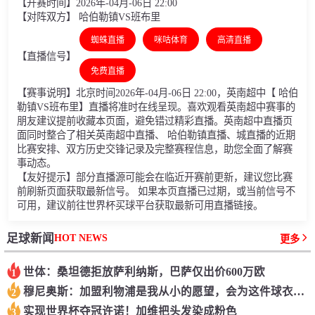
【开赛时间】2026年-04月-06日 22:00
【对阵双方】 哈伯勒镇VS班布里
蜘蛛直播
咪咕体育
高清直播
【直播信号】
免费直播
【赛事说明】北京时间2026年-04月-06日 22:00，英南超中【 哈伯
勒镇VS班布里】直播将准时在线呈现。喜欢观看英南超中赛事的
朋友建议提前收藏本页面，避免错过精彩直播。英南超中直播页
面同时整合了相关英南超中直播、 哈伯勒镇直播、城直播的近期
比赛安排、双方历史交锋记录及完整赛程信息，助您全面了解赛
事动态。
【友好提示】部分直播源可能会在临近开赛前更新，建议您比赛
前刷新页面获取最新信号。 如果本页直播已过期，或当前信号不
可用，建议前往世界杯买球平台获取最新可用直播链接。
HOT NEWS
足球新闻
更多
世体：桑坦德拒放萨利纳斯，巴萨仅出价600万欧
1
穆尼奥斯：加盟利物浦是我从小的愿望，会为这件球衣拼尽全力
2
实现世界杯夺冠许诺！加维把头发染成粉色
3