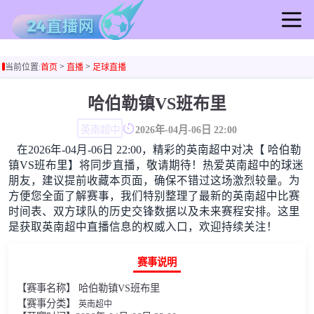
首页
>
>
当前位置:
首页
直播
足球直播
足球直播
篮球直播
哈伯勒镇VS班布里
足球录像
英南超中
2026年-04月-06日 22:00
篮球录像
在2026年-04月-06日 22:00，精彩的英南超中对决【 哈伯勒
足球集锦
镇VS班布里】将同步直播，敬请期待！热爱英南超中的球迷
篮球集锦
朋友，建议提前收藏本页面，确保不错过这场激烈较量。为
方便您全面了解赛事，我们特别整理了最新的英南超中比赛
足球新闻
时间表、双方球队的历史交锋数据以及未来赛程安排。这里
篮球新闻
是获取英南超中直播信息的权威入口，欢迎持续关注！
赛事说明
【赛事名称】 哈伯勒镇VS班布里
【赛事分类】
英南超中