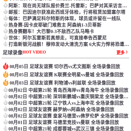
4
阿斯：现在尚无球队报价费兰-托雷斯；巴萨对其采访言辞不满
5
邮报：巴因迪尔获准赴西班牙体检，行将租赁加盟塞尔塔
6
每体：巴萨满足科尔特斯的体现，球员或许留在一线队
7
热身赛-因卡皮耶破门难救主 阿森纳1-3贝蒂斯
8
热身赛翻车！大巴黎0-3不敌西乙队马略卡
9
世体：阿尔瓦雷斯若真想走，可直接奉告西蒙尼
10
打造新银河战舰！穆帅发动大清洗方案 6大实力悍将恐遭清洗
HOT VIDEO
足球录像
更多
08月05日 足球友谊赛 切尔西vs尤文图斯 全场录像回放
1
08月05日 足球友谊赛 K联赛全明星vs曼城 全场录像回放
2
08月03日 足球友谊赛 利物浦vs利兹联 全场录像回放
3
4
08月02日 中超第21轮 青岛西海岸vs青岛海牛 全场录像回放
5
08月02日 中超第21轮 深圳新鹏城vs重庆铜梁龙 全场录像回放
6
08月02日 中超第21轮 辽宁铁人vs上海申花 全场录像回放
7
08月02日 足球友谊赛 赫罗纳vs阿森纳 全场录像回放
8
08月02日 足球友谊赛 皇家马德里vs佛罗伦萨 全场录像回放
9
08月01日 足球友谊赛 马德里竞技vs曼联 全场录像回放
10
08月01日 中超第21轮 成都蓉城vs武汉三镇 全场录像回放