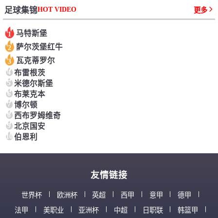
HOT VIDEO
足球集锦
更多
马特斯堡
1
萨尔茨堡红牛
2
瓦克蒂罗尔
3
4
布雷根茨
5
米德尔斯堡
6
布莱克本
7
博尔顿
8
西布罗姆维奇
9
北京国安
10
伯恩利
友情链接
世界杯
欧洲杯
英超
西甲
意甲
德甲
法甲
美职业
亚洲杯
中超
日职联
韩篮甲